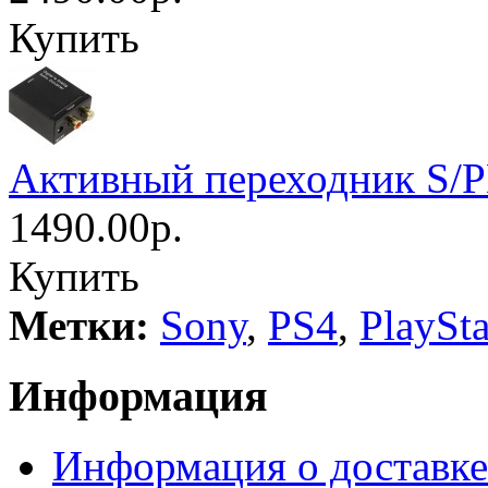
Купить
Активный переходник S/
1490.00р.
Купить
Метки:
Sony
,
PS4
,
PlaySta
Информация
Информация о доставке