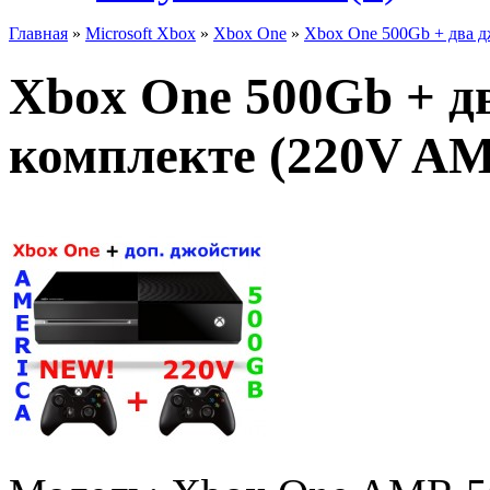
Главная
»
Microsoft Xbox
»
Xbox One
»
Xbox One 500Gb + два 
Xbox One 500Gb + д
комплекте (220V A