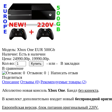
Модель:
Xbox One EUR 500Gb
Наличие:
Есть в наличии
Цена:
24990.00р.
19990.00р.
Кол-во:
- или -
В закладки
В сравнение
Отзывов: 0
|
Написать отзыв
Поделиться
Описание
Отзывы (0)
Рекомендуемые товары (2)
Абсолютно новая консоль
Xbox One
. Бандл
без кинекта
.
В комплект дополнительно входит новый
беспроводной ориг
Европейская версия, блок питания оригинальный 220V.