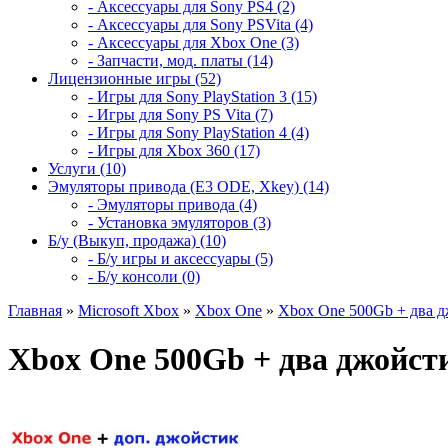
- Аксессуары для Sony PS4 (2)
- Аксессуары для Sony PSVita (4)
- Аксессуары для Xbox One (3)
- Запчасти, мод. платы (14)
Лицензионные игры (52)
- Игры для Sony PlayStation 3 (15)
- Игры для Sony PS Vita (7)
- Игры для Sony PlayStation 4 (4)
- Игры для Xbox 360 (17)
Услуги (10)
Эмуляторы привода (E3 ODE, Xkey) (14)
- Эмуляторы привода (4)
- Установка эмуляторов (3)
Б/у (Выкуп, продажа) (10)
- Б/у игры и аксессуары (5)
- Б/у консоли (0)
Главная
»
Microsoft Xbox
»
Xbox One
»
Xbox One 500Gb + два д
Xbox One 500Gb + два джойст