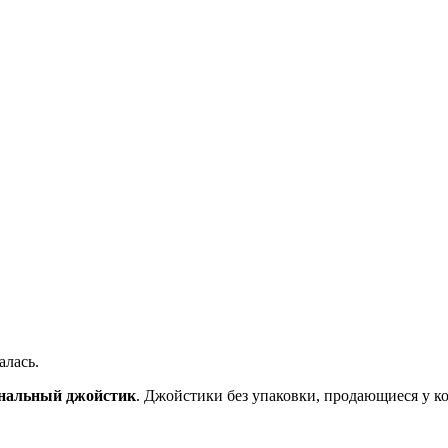
алась.
инальный джойстик
. Джойстики без упаковки, продающиеся у к