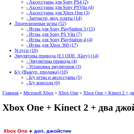
- Аксессуары для Sony PS4 (2)
- Аксессуары для Sony PSVita (4)
- Аксессуары для Xbox One (3)
- Запчасти, мод. платы (14)
Лицензионные игры (52)
- Игры для Sony PlayStation 3 (15)
- Игры для Sony PS Vita (7)
- Игры для Sony PlayStation 4 (4)
- Игры для Xbox 360 (17)
Услуги (10)
Эмуляторы привода (E3 ODE, Xkey) (14)
- Эмуляторы привода (4)
- Установка эмуляторов (3)
Б/у (Выкуп, продажа) (10)
- Б/у игры и аксессуары (5)
- Б/у консоли (0)
Главная
»
Microsoft Xbox
»
Xbox One
»
Xbox One + Kinect 2 + 
Xbox One + Kinect 2 + два дж