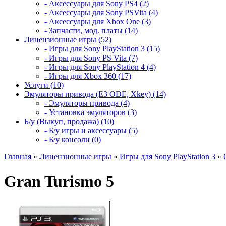
- Аксессуары для Sony PS4 (2)
- Аксессуары для Sony PSVita (4)
- Аксессуары для Xbox One (3)
- Запчасти, мод. платы (14)
Лицензионные игры (52)
- Игры для Sony PlayStation 3 (15)
- Игры для Sony PS Vita (7)
- Игры для Sony PlayStation 4 (4)
- Игры для Xbox 360 (17)
Услуги (10)
Эмуляторы привода (E3 ODE, Xkey) (14)
- Эмуляторы привода (4)
- Установка эмуляторов (3)
Б/у (Выкуп, продажа) (10)
- Б/у игры и аксессуары (5)
- Б/у консоли (0)
Главная
»
Лицензионные игры
»
Игры для Sony PlayStation 3
»
Gran Turismo 5