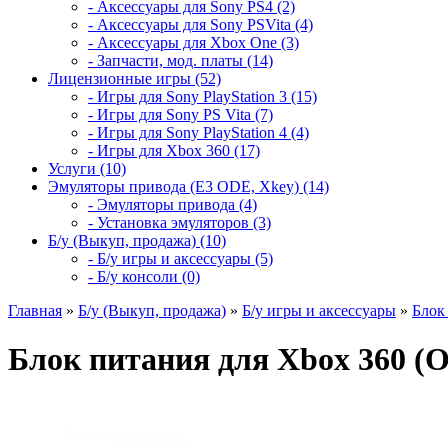
- Аксессуары для Sony PS4 (2)
- Аксессуары для Sony PSVita (4)
- Аксессуары для Xbox One (3)
- Запчасти, мод. платы (14)
Лицензионные игры (52)
- Игры для Sony PlayStation 3 (15)
- Игры для Sony PS Vita (7)
- Игры для Sony PlayStation 4 (4)
- Игры для Xbox 360 (17)
Услуги (10)
Эмуляторы привода (E3 ODE, Xkey) (14)
- Эмуляторы привода (4)
- Установка эмуляторов (3)
Б/у (Выкуп, продажа) (10)
- Б/у игры и аксессуары (5)
- Б/у консоли (0)
Главная
»
Б/у (Выкуп, продажа)
»
Б/у игры и аксессуары
»
Блок
Блок питания для Xbox 360 (О